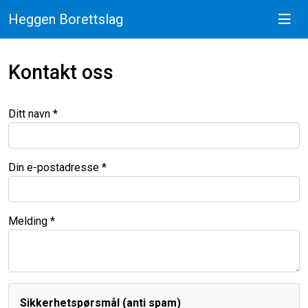
Heggen Borettslag
Kontakt oss
Ditt navn *
Din e-postadresse *
Melding *
Sikkerhetspørsmål (anti s
p
a
m
)