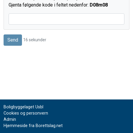
Gjenta følgende kode i feltet nedenfor:
D
08
m08
Send
16
sekunder
Boligbyggelaget Usbl
Cookies og personvern
Admin
Hjemmeside fra Borettslag.net